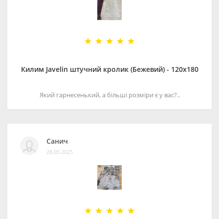
Килим Javelin штучний кролик (Бежевий) - 120х180
Який гарнесенький, а більші розміри є у вас?..
Санич
28.05.2025