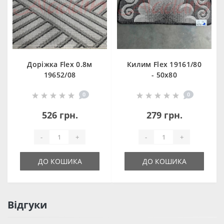
Доріжка Flex 0.8м
Килим Flex 19161/80
19652/08
- 50х80
0
0
526 грн.
279 грн.
-
+
-
+
ДО КОШИКА
ДО КОШИКА
Відгуки