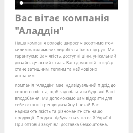
Вас вітає компанія
"Аладдін"
Наша компанія володіє широким асортиментом
килимів, килимових виробів та їхніх підгруп. Ми
гарантуємо Вам якість, доступні ціни, унікальний
дизайн, сучасний стиль. Ваш домашній інтер’єр
стане затишним, теплим та неймовірно
яскравим.
Компанія "Аладдін" має індивідуальний підхід до
кожного клієнта, щоб задовільнити будь-які Ваші
вподобання. Ми допоможемо Вам відкрити для
себе останні тренди дизайну і нехай Вас
надихають якість та різноманітність нашої
продукції. Продаж відбувається по всій Україні.
При оптовій закупівлі доставка безкоштовна.