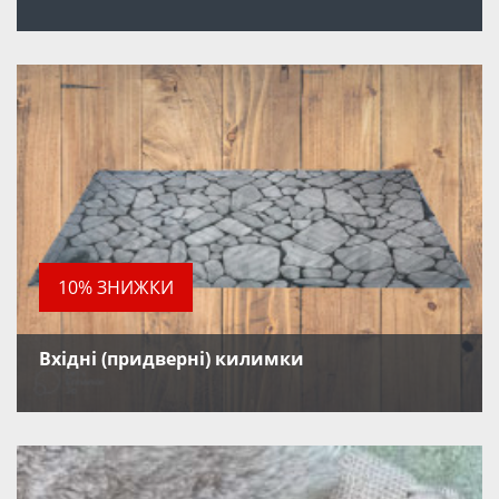
10% ЗНИЖКИ
Вхідні (придверні) килимки