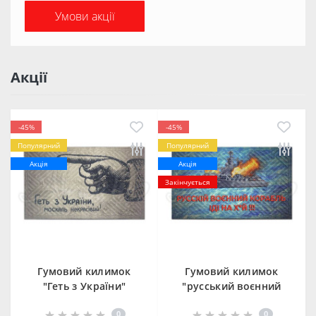
Умови акції
Акції
-45%
-45%
Популярний
Популярний
Акція
Акція
Закінчується
Гумовий килимок
Гумовий килимок
"Геть з України"
"русський воєнний
К-602-131
корабль іди на..."
0
0
К-602-134