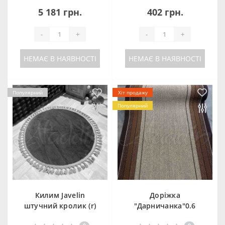
5 181 грн.
402 грн.
-
+
-
+
НЕМАЄ В НАЯВНОСТІ
НЕМАЄ В НАЯВНОСТІ
Популярний
Хіт продажу
Популярний
Килим Javelin
Доріжка
штучний кролик (r)
"Дарничанка"0.6
(Коричневий) -
барі