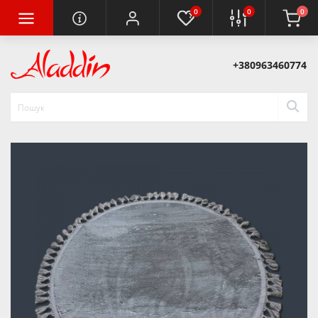
0
0
0
+380963460774