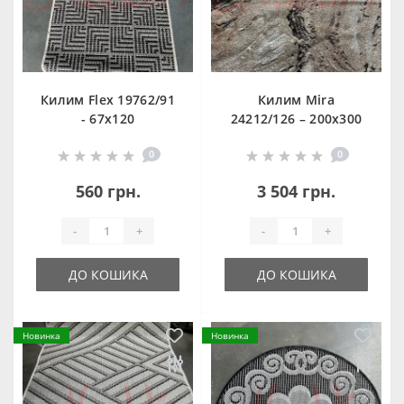
Килим Flex 19762/91
Килим Mira
- 67х120
24212/126 – 200х300
0
0
560 грн.
3 504 грн.
-
+
-
+
ДО КОШИКА
ДО КОШИКА
Новинка
Новинка