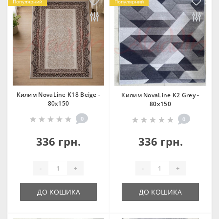
Популярний
Популярний
Килим NovaLine K18 Beige -
Килим NovaLine K2 Grey -
80х150
80х150
0
0
336 грн.
336 грн.
-
+
-
+
ДО КОШИКА
ДО КОШИКА