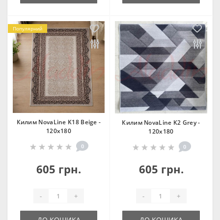
Популярний
Килим NovaLine K18 Beige -
Килим NovaLine K2 Grey -
120х180
120х180
0
0
605 грн.
605 грн.
-
+
-
+
ДО КОШИКА
ДО КОШИКА