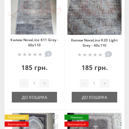
Килим NovaLine K11 Grey -
Килим NovaLine K20 Light
60х110
Grey - 60х110
0
0
185 грн.
185 грн.
-
+
-
+
ДО КОШИКА
ДО КОШИКА
Популярний
Новинка
Закінчується
Закінчується