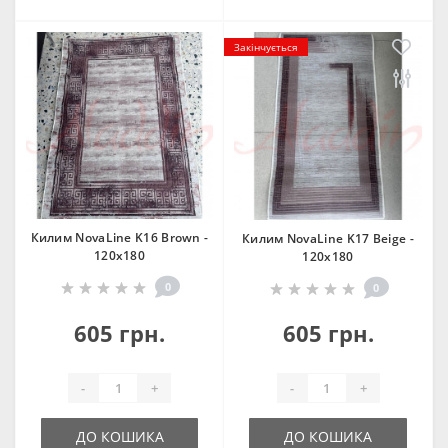
Закінчується
Килим NovaLine K16 Brown -
Килим NovaLine K17 Beige -
120х180
120х180
0
0
605 грн.
605 грн.
-
+
-
+
ДО КОШИКА
ДО КОШИКА