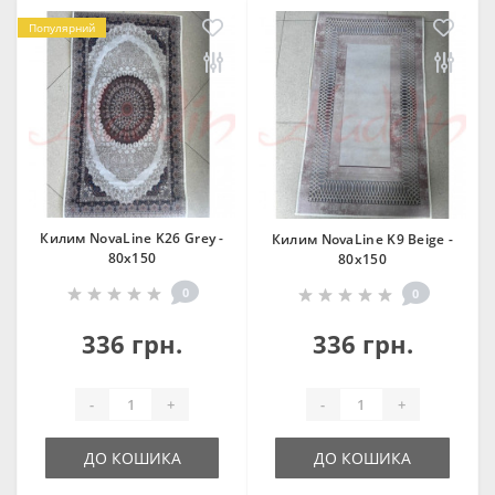
Популярний
Килим NovaLine K26 Grey -
Килим NovaLine K9 Beige -
80х150
80х150
0
0
336 грн.
336 грн.
-
+
-
+
ДО КОШИКА
ДО КОШИКА