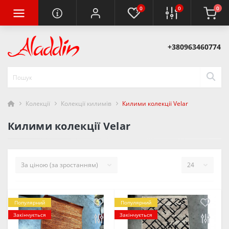
0
0
0
+380963460774
Колекції
Колекції килимів
Килими колекції Velar
Килими колекції Velar
Популярний
Популярний
Закінчується
Закінчується