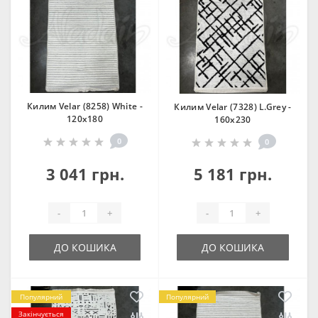
Килим Velar (8258) White -
Килим Velar (7328) L.Grey -
120х180
160х230
0
0
3 041 грн.
5 181 грн.
-
+
-
+
ДО КОШИКА
ДО КОШИКА
Популярний
Популярний
Закінчується