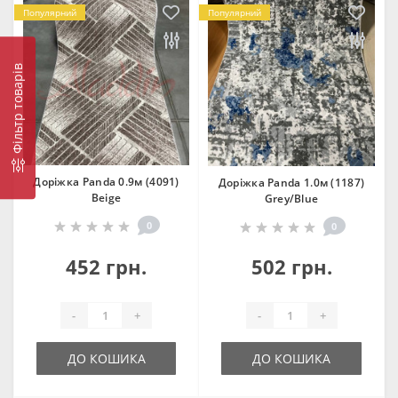
Популярний
Популярний
Фільтр товарів
Доріжка Panda 0.9м (4091)
Доріжка Panda 1.0м (1187)
Beige
Grey/Blue
0
0
452 грн.
502 грн.
-
+
-
+
ДО КОШИКА
ДО КОШИКА