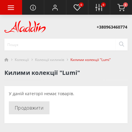
0
0
0
+380963460774
Колекції
Колекції килимів
Килими колекції "Lumi"
Килими колекції "Lumi"
У даній категорії немає товарів.
Продовжити