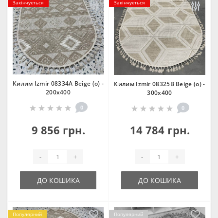
Закінчується
Закінчується
Килим Izmir 08334A Beige (o) -
Килим Izmir 08325B Beige (o) -
200х400
300х400
0
0
9 856 грн.
14 784 грн.
-
+
-
+
ДО КОШИКА
ДО КОШИКА
Популярний
Популярний