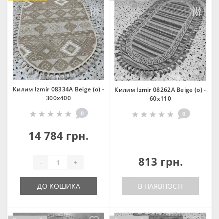
Килим Izmir 08334A Beige (o) -
Килим Izmir 08262A Beige (o) -
300х400
60х110
0
0
14 784 грн.
813 грн.
-
+
ДО КОШИКА
В НАЯВНОСТІ