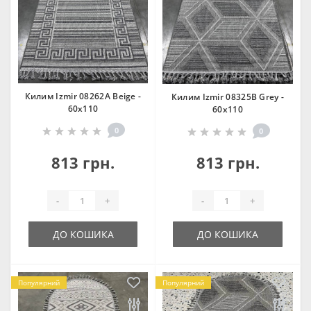
Килим Izmir 08262A Beige -
Килим Izmir 08325B Grey -
60х110
60х110
0
0
813 грн.
813 грн.
-
+
-
+
ДО КОШИКА
ДО КОШИКА
Популярний
Популярний