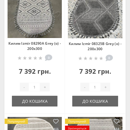
Килим Izmir 08290A Grey (o) -
Килим Izmir 08325B Grey (o) -
200х300
200х300
0
0
7 392 грн.
7 392 грн.
-
+
-
+
ДО КОШИКА
ДО КОШИКА
Популярний
Популярний
Закінчується