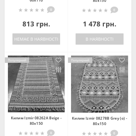
60х110
80х150
0
0
813 грн.
1 478 грн.
НЕМАЄ В НАЯВНОСТІ
В НАЯВНОСТІ
Популярний
Популярний
Килим Izmir 08262A Beige -
Килим Izmir 08278B Grey (o) -
80х150
80х150
0
0